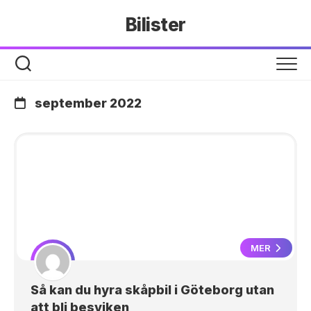
Hoppa
Bilister
till
innehåll
september 2022
MER
Så kan du hyra skåpbil i Göteborg utan
att bli besviken