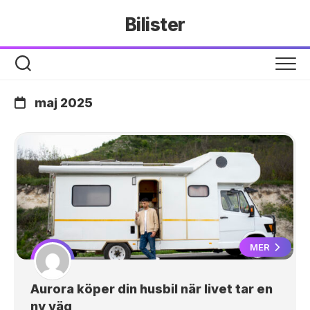
Hoppa
Bilister
till
innehåll
maj 2025
MER
Aurora köper din husbil när livet tar en
ny väg