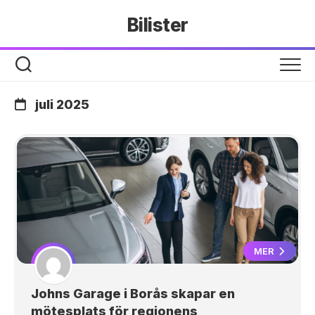
Hoppa
Bilister
till
innehåll
juli 2025
MER
Johns Garage i Borås skapar en
mötesplats för regionens