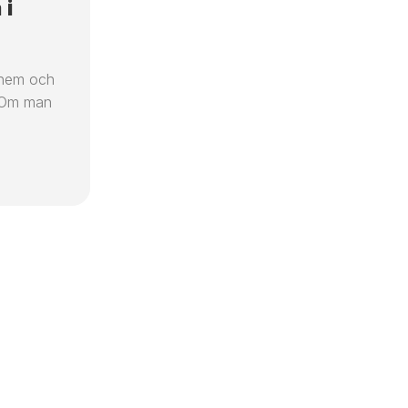
 i
 hem och
. Om man