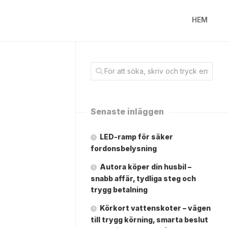
HEM
Senaste inläggen
LED-ramp för säker
fordonsbelysning
Autora köper din husbil –
snabb affär, tydliga steg och
trygg betalning
Körkort vattenskoter – vägen
till trygg körning, smarta beslut