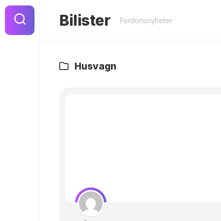
Hoppa
till
Bilister
Fordonsnyheter
innehåll
Husvagn