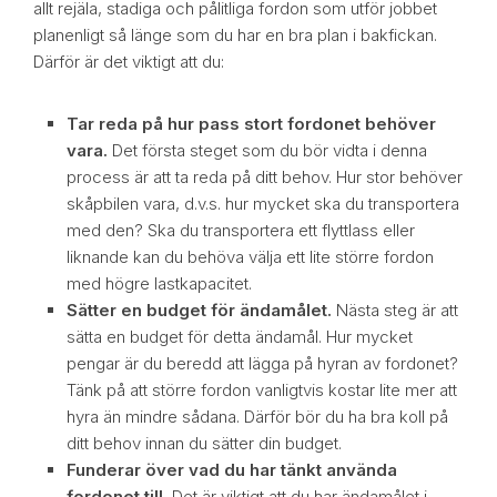
allt rejäla, stadiga och pålitliga fordon som utför jobbet
planenligt så länge som du har en bra plan i bakfickan.
Därför är det viktigt att du:
Tar reda på hur pass stort fordonet behöver
vara.
Det första steget som du bör vidta i denna
process är att ta reda på ditt behov. Hur stor behöver
skåpbilen vara, d.v.s. hur mycket ska du transportera
med den? Ska du transportera ett flyttlass eller
liknande kan du behöva välja ett lite större fordon
med högre lastkapacitet.
Sätter en budget för ändamålet.
Nästa steg är att
sätta en budget för detta ändamål. Hur mycket
pengar är du beredd att lägga på hyran av fordonet?
Tänk på att större fordon vanligtvis kostar lite mer att
hyra än mindre sådana. Därför bör du ha bra koll på
ditt behov innan du sätter din budget.
Funderar över vad du har tänkt använda
fordonet till.
Det är viktigt att du har ändamålet i