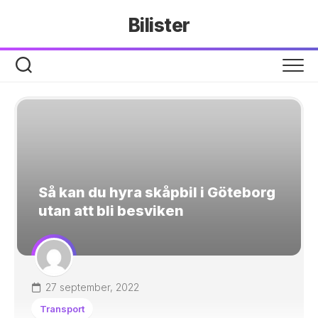
Hoppa
Bilister
till
innehåll
Så kan du hyra skåpbil i Göteborg
utan att bli besviken
27 september, 2022
Transport