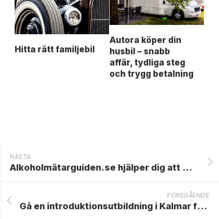
Autora köper din
Hitta rätt familjebil
husbil – snabb
affär, tydliga steg
och trygg betalning
NÄSTA
Alkoholmätarguiden.se hjälper dig att mäta alkoholmängden i blodomloppet
FÖREGÅENDE
Gå en introduktionsutbildning i Kalmar före övningskörningen