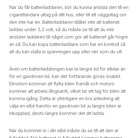
När du får batteriladdaren, bör du kunna ansluta den till en
cigarettändare uttag på ditt hus, eller till ett vägguttag om
den inte har en. Batteriladdaren tillåter inte att batteriet
laddas under 3,3 volt, så du måste se till att du inte
ansluter laddaren till något som gör att batteriet går högre
än så. Du kan köpa batteriladdare som har en kontroll så
att du kan ställa in spänningen upp eller ner som du vill.
Även om batteriladdningen kan ta längre tid för elbilar än
för en gasdriven bil, kan det fortfarande göras snabbt.
Elmotorn kommer att flytta bilen framåt och motorn
kommer att arbeta långsamt, vilket tar ett tag för bilen att
komma igång. Detta är ytterligare en bra anledning att
välja en elbil framför en gasdriven bil: ju längre bilen är
inkopplad, desto längre kommer det att ladda.
När du kommer in i din elbil måste du se till att den är
fulladdad. När batteriet är fulladdat kommer batterierna