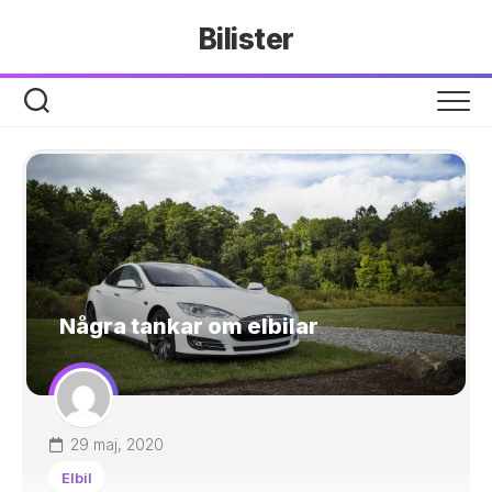
Hoppa
Bilister
till
innehåll
Några tankar om elbilar
29 maj, 2020
Elbil