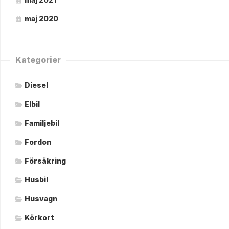
maj 2020
Kategorier
Diesel
Elbil
Familjebil
Fordon
Försäkring
Husbil
Husvagn
Körkort