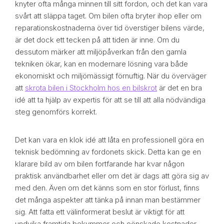
knyter ofta många minnen till sitt fordon, och det kan vara
svårt att släppa taget. Om bilen ofta bryter ihop eller om
reparationskostnaderna över tid överstiger bilens värde,
är det dock ett tecken på att tiden är inne. Om du
dessutom märker att miljöpåverkan från den gamla
tekniken ökar, kan en modernare lösning vara både
ekonomiskt och miljömässigt förnuftig. När du överväger
att
skrota bilen i Stockholm hos en bilskrot
är det en bra
idé att ta hjälp av expertis för att se till att alla nödvändiga
steg genomförs korrekt.
Det kan vara en klok idé att låta en professionell göra en
teknisk bedömning av fordonets skick. Detta kan ge en
klarare bild av om bilen fortfarande har kvar någon
praktisk användbarhet eller om det är dags att göra sig av
med den. Även om det känns som en stor förlust, finns
det många aspekter att tänka på innan man bestämmer
sig. Att fatta ett välinformerat beslut är viktigt för att
undvika framtida bekymmer och oönskade kostnader.