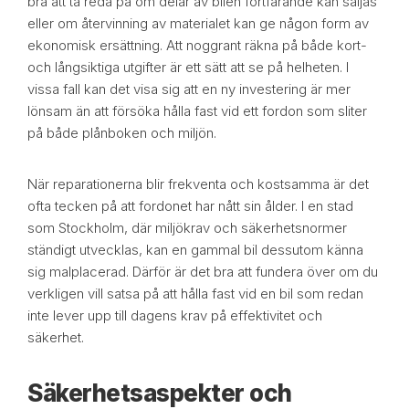
bra att ta reda på om delar av bilen fortfarande kan säljas
eller om återvinning av materialet kan ge någon form av
ekonomisk ersättning. Att noggrant räkna på både kort-
och långsiktiga utgifter är ett sätt att se på helheten. I
vissa fall kan det visa sig att en ny investering är mer
lönsam än att försöka hålla fast vid ett fordon som sliter
på både plånboken och miljön.
När reparationerna blir frekventa och kostsamma är det
ofta tecken på att fordonet har nått sin ålder. I en stad
som Stockholm, där miljökrav och säkerhetsnormer
ständigt utvecklas, kan en gammal bil dessutom känna
sig malplacerad. Därför är det bra att fundera över om du
verkligen vill satsa på att hålla fast vid en bil som redan
inte lever upp till dagens krav på effektivitet och
säkerhet.
Säkerhetsaspekter och