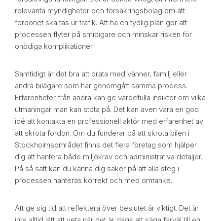
relevanta myndigheter och försäkringsbolag om att
fordonet ska tas ur trafik. Att ha en tydlig plan gör att
processen flyter på smidigare och minskar risken för
onödiga komplikationer.
Samtidigt är det bra att prata med vänner, familj eller
andra bilägare som har genomgått samma process.
Erfarenheter från andra kan ge värdefulla insikter om vilka
utmaningar man kan stöta på. Det kan även vara en god
idé att kontakta en professionell aktör med erfarenhet av
att skrota fordon. Om du funderar på att skrota bilen i
Stockholmsområdet finns det flera företag som hjälper
dig att hantera både miljökrav och administrativa detaljer.
På så sätt kan du känna dig säker på att alla steg i
processen hanteras korrekt och med omtanke.
Att ge sig tid att reflektera över beslutet är viktigt. Det är
inte alltid lätt att veta när det är dags att säga farväl till en